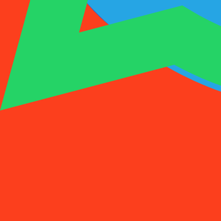
1001SMS
临时号码
购买激活
租用号码
价格
常见问题
临时号码
购买激活
租用号码
价格
常见问题
激活
租用
1
选择国家
(
88
)