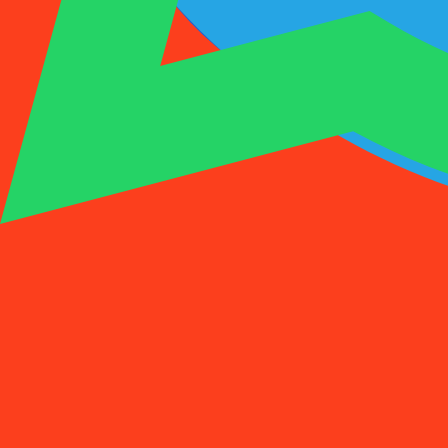
1001SMS
临时号码
购买激活
租用号码
价格
常见问题
临时号码
购买激活
租用号码
价格
常见问题
激活
租用
1
选择国家
(
88
)