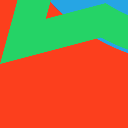
1001SMS
临时号码
购买激活
租用号码
价格
常见问题
临时号码
购买激活
租用号码
价格
常见问题
激活
租用
1
选择国家
(
88
)