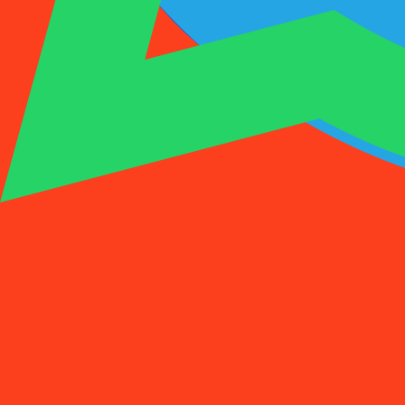
1001SMS
临时号码
购买激活
租用号码
价格
常见问题
临时号码
购买激活
租用号码
价格
常见问题
激活
租用
1
选择国家
(
88
)