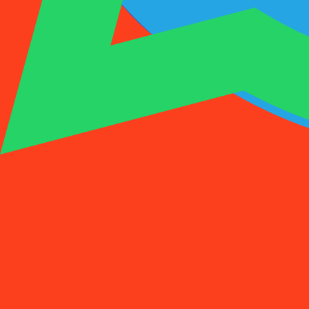
1001SMS
临时号码
购买激活
租用号码
价格
常见问题
临时号码
购买激活
租用号码
价格
常见问题
激活
租用
1
选择国家
(
88
)