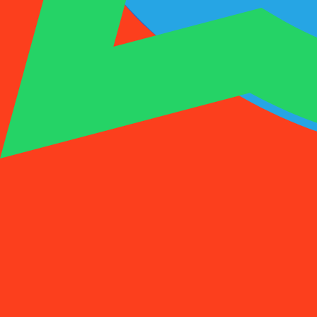
1001SMS
临时号码
购买激活
租用号码
价格
常见问题
临时号码
购买激活
租用号码
价格
常见问题
激活
租用
1
选择国家
(
88
)