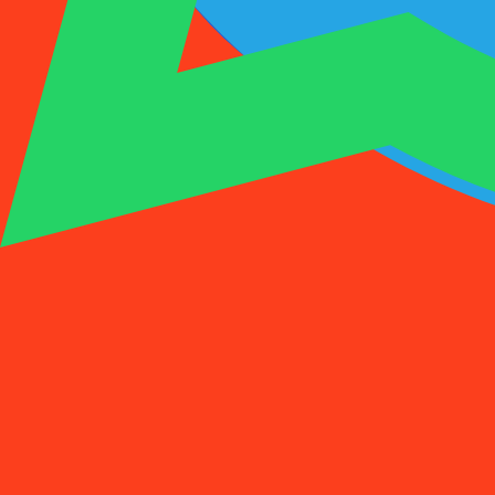
1001SMS
临时号码
购买激活
租用号码
价格
常见问题
临时号码
购买激活
租用号码
价格
常见问题
激活
租用
1
选择国家
(
88
)