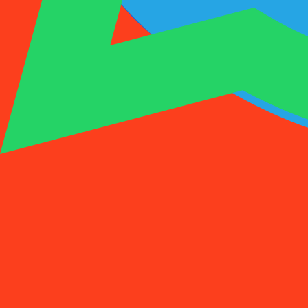
1001SMS
临时号码
购买激活
租用号码
价格
常见问题
临时号码
购买激活
租用号码
价格
常见问题
激活
租用
1
选择国家
(
88
)