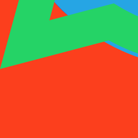
1001SMS
临时号码
购买激活
租用号码
价格
常见问题
临时号码
购买激活
租用号码
价格
常见问题
激活
租用
1
选择国家
(
88
)